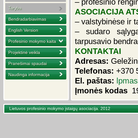
– profesinio rengi
Taryba
ASOCIACIJA AT
Bendradarbiavimas
– valstybinėse ir t
– sudaro sąlyg
English Version
tarpusavio bendr
Profesinio mokymo kaita
KONTAKTAI
Projektinė veikla
Adresas:
Geležini
Pranešimai spaudai
Telefonas:
+370 5
Naudinga informacija
El. paštas:
lpmas
Įmonės kodas
19
Lietuvos profesinio mokymo įstaigų asociacija. 2012