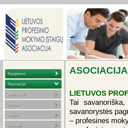
ASOCIACIJA
Naujienos
Asociacija
LIETUVOS PROF
Apie mus
Tai savanoriška,
Įstatai
savanorystės pagr
Nariai
– profesines moky
Narystė