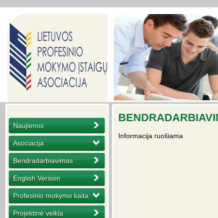
BENDRADARBIAV
Naujienos
Informacija ruošiama
Asociacija
Bendradarbiavimas
English Version
Profesinio mokymo kaita
Projektinė veikla