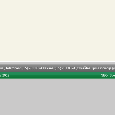
ius ,
Telefonas:
(8 5) 261 8524
Faksas:
(8 5) 261 8524 ,
El.Paštas:
lpmasociacija@
,
a. 2012
SEO
Sve
,
RSS
RSS
,
FEED