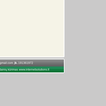
gmail.com ,
Įk.
191361972
tainių kūrimas
www.internetsolutions.lt